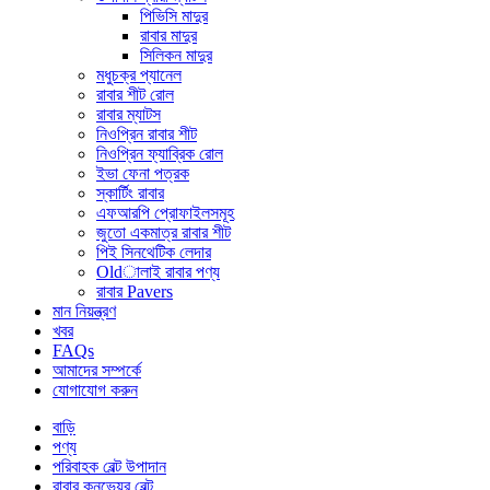
পিভিসি মাদুর
রাবার মাদুর
সিলিকন মাদুর
মধুচক্র প্যানেল
রাবার শীট রোল
রাবার ম্যাটস
নিওপ্রিন রাবার শীট
নিওপ্রিন ফ্যাব্রিক রোল
ইভা ফেনা পত্রক
স্কার্টিং রাবার
এফআরপি প্রোফাইলসমূহ
জুতো একমাত্র রাবার শীট
পিই সিনথেটিক লেদার
Oldালাই রাবার পণ্য
রাবার Pavers
মান নিয়ন্ত্রণ
খবর
FAQs
আমাদের সম্পর্কে
যোগাযোগ করুন
বাড়ি
পণ্য
পরিবাহক বেল্ট উপাদান
রাবার কনভেয়র বেল্ট