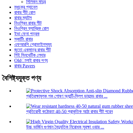
সিলিকন মাদুর
মধুচক্র প্যানেল
রাবার শীট রোল
রাবার ম্যাটস
নিওপ্রিন রাবার শীট
নিওপ্রিন ফ্যাব্রিক রোল
ইভা ফেনা পত্রক
স্কার্টিং রাবার
এফআরপি প্রোফাইলসমূহ
জুতো একমাত্র রাবার শীট
পিই সিনথেটিক লেদার
Oldালাই রাবার পণ্য
রাবার Pavers
বৈশিষ্ট্যযুক্ত পণ্য
প্রতিরক্ষামূলক শক শোষণ অ্যান্টি-স্লিপ ডায়মন্ড রাবার ...
প্রতিরোধী কঠোরতা 40-50 প্রাকৃতিক আঠা রাবার শীট পরেন
উচ্চ ভার্জিন গুণমান বৈদ্যুতিক নিরোধক সুরক্ষা ওয়ার ...