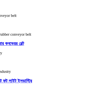
বার কনভেয়র বেল্ট
ল্ট ফট লাইট ইসডাস্ট্রি