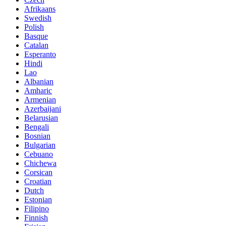
Afrikaans
Swedish
Polish
Basque
Catalan
Esperanto
Hindi
Lao
Albanian
Amharic
Armenian
Azerbaijani
Belarusian
Bengali
Bosnian
Bulgarian
Cebuano
Chichewa
Corsican
Croatian
Dutch
Estonian
Filipino
Finnish