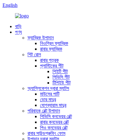
English
বাড়ি
পণ্য
ফ্যাব্রিক উপাদান
নিওপ্রিন ফ্যাব্রিক
রাবার ফ্যাব্রিক
শিট রোল
রাবার পত্রক
প্লাস্টিকের শীট
পিইটি শীট
পিভিসি শীট
টিপিইউ শীট
অ্যাপ্লিকেশন দ্বারা ম্যাটস
মাউসের পাটি
ডোর মাদুর
যোগব্যায়াম মাদুর
পরিবাহক বেল্ট উপাদান
পিভিসি কনভেয়র বেল্ট
রাবার কনভেয়র বেল্ট
পিও কনভেয়র বেল্ট
রাবার সাউন্ডপ্রুফিং ফোম
উপাদান দ্বারা ম্যাটস