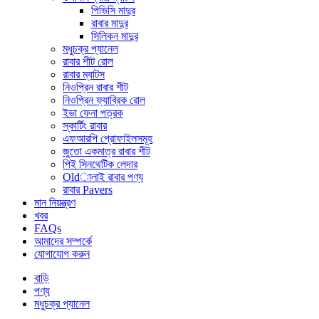
পিভিসি মাদুর
রাবার মাদুর
সিলিকন মাদুর
মধুচক্র প্যানেল
রাবার শীট রোল
রাবার ম্যাটস
নিওপ্রিন রাবার শীট
নিওপ্রিন ফ্যাব্রিক রোল
ইভা ফেনা পত্রক
স্কার্টিং রাবার
এফআরপি প্রোফাইলসমূহ
জুতো একমাত্র রাবার শীট
পিই সিনথেটিক লেদার
Oldালাই রাবার পণ্য
রাবার Pavers
মান নিয়ন্ত্রণ
খবর
FAQs
আমাদের সম্পর্কে
যোগাযোগ করুন
বাড়ি
পণ্য
মধুচক্র প্যানেল