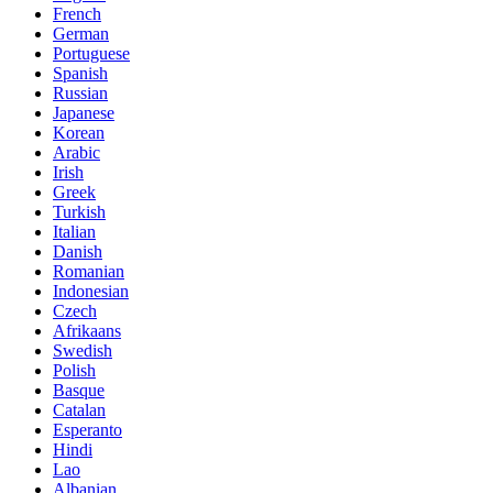
French
German
Portuguese
Spanish
Russian
Japanese
Korean
Arabic
Irish
Greek
Turkish
Italian
Danish
Romanian
Indonesian
Czech
Afrikaans
Swedish
Polish
Basque
Catalan
Esperanto
Hindi
Lao
Albanian