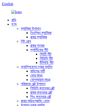
English
বাড়ি
পণ্য
ফ্যাব্রিক উপাদান
নিওপ্রিন ফ্যাব্রিক
রাবার ফ্যাব্রিক
শিট রোল
রাবার পত্রক
প্লাস্টিকের শীট
পিইটি শীট
পিভিসি শীট
টিপিইউ শীট
অ্যাপ্লিকেশন দ্বারা ম্যাটস
মাউসের পাটি
ডোর মাদুর
যোগব্যায়াম মাদুর
পরিবাহক বেল্ট উপাদান
পিভিসি কনভেয়র বেল্ট
রাবার কনভেয়র বেল্ট
পিও কনভেয়র বেল্ট
রাবার সাউন্ডপ্রুফিং ফোম
উপাদান দ্বারা ম্যাটস