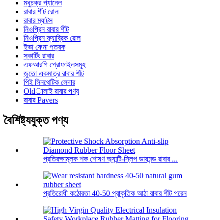
মধুচক্র প্যানেল
রাবার শীট রোল
রাবার ম্যাটস
নিওপ্রিন রাবার শীট
নিওপ্রিন ফ্যাব্রিক রোল
ইভা ফেনা পত্রক
স্কার্টিং রাবার
এফআরপি প্রোফাইলসমূহ
জুতো একমাত্র রাবার শীট
পিই সিনথেটিক লেদার
Oldালাই রাবার পণ্য
রাবার Pavers
বৈশিষ্ট্যযুক্ত পণ্য
প্রতিরক্ষামূলক শক শোষণ অ্যান্টি-স্লিপ ডায়মন্ড রাবার ...
প্রতিরোধী কঠোরতা 40-50 প্রাকৃতিক আঠা রাবার শীট পরেন