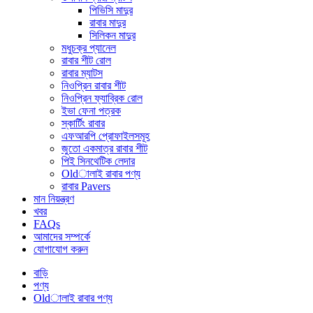
পিভিসি মাদুর
রাবার মাদুর
সিলিকন মাদুর
মধুচক্র প্যানেল
রাবার শীট রোল
রাবার ম্যাটস
নিওপ্রিন রাবার শীট
নিওপ্রিন ফ্যাব্রিক রোল
ইভা ফেনা পত্রক
স্কার্টিং রাবার
এফআরপি প্রোফাইলসমূহ
জুতো একমাত্র রাবার শীট
পিই সিনথেটিক লেদার
Oldালাই রাবার পণ্য
রাবার Pavers
মান নিয়ন্ত্রণ
খবর
FAQs
আমাদের সম্পর্কে
যোগাযোগ করুন
বাড়ি
পণ্য
Oldালাই রাবার পণ্য