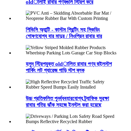
oldালাই রাবার পণ্যগুলি স্ট্রিপ করে
পিভিসি অ্যান্টি - কাস্টম প্রিন্টিং সহ স্কিডিং
শোষণযোগ্য বার মাদুর / নিওপ্রিন রাবার বার
হলুদ স্ট্রিপযুক্ত oldালিত রাবার পণ্য হুইলস্টপ
পার্কিং লট গ্যারেজ গাড়ি স্টপ ব্লক
উচ্চ প্রতিফলিত পুনর্ব্যবহারযোগ্য ট্র্যাফিক সুরক্ষা
রাবার গতির ঝাঁক সহজে ইনস্টল করা হয়েছে