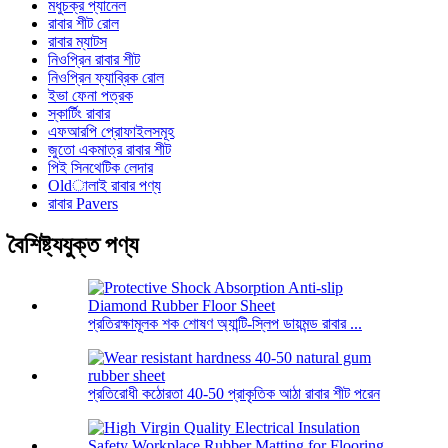
মধুচক্র প্যানেল
রাবার শীট রোল
রাবার ম্যাটস
নিওপ্রিন রাবার শীট
নিওপ্রিন ফ্যাব্রিক রোল
ইভা ফেনা পত্রক
স্কার্টিং রাবার
এফআরপি প্রোফাইলসমূহ
জুতো একমাত্র রাবার শীট
পিই সিনথেটিক লেদার
Oldালাই রাবার পণ্য
রাবার Pavers
বৈশিষ্ট্যযুক্ত পণ্য
প্রতিরক্ষামূলক শক শোষণ অ্যান্টি-স্লিপ ডায়মন্ড রাবার ...
প্রতিরোধী কঠোরতা 40-50 প্রাকৃতিক আঠা রাবার শীট পরেন