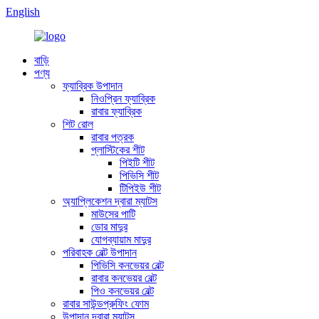
English
বাড়ি
পণ্য
ফ্যাব্রিক উপাদান
নিওপ্রিন ফ্যাব্রিক
রাবার ফ্যাব্রিক
শিট রোল
রাবার পত্রক
প্লাস্টিকের শীট
পিইটি শীট
পিভিসি শীট
টিপিইউ শীট
অ্যাপ্লিকেশন দ্বারা ম্যাটস
মাউসের পাটি
ডোর মাদুর
যোগব্যায়াম মাদুর
পরিবাহক বেল্ট উপাদান
পিভিসি কনভেয়র বেল্ট
রাবার কনভেয়র বেল্ট
পিও কনভেয়র বেল্ট
রাবার সাউন্ডপ্রুফিং ফোম
উপাদান দ্বারা ম্যাটস